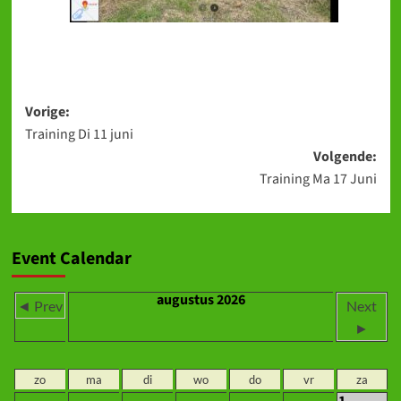
Bericht
Vorige:
Training Di 11 juni
navigatie
Volgende:
Training Ma 17 Juni
Event Calendar
augustus 2026
◄ Prev
Next
►
zo
ma
di
wo
do
vr
za
1