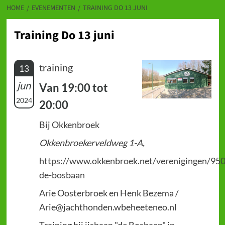
HOME
EVENEMENTEN
TRAINING DO 13 JUNI
Training Do 13 juni
training
13
jun
Van 19:00 tot
2024
20:00
Bij Okkenbroek
Okkenbroekerveldweg 1-A,
https://www.okkenbroek.net/verenigingen/950
de-bosbaan
Arie Oosterbroek en Henk Bezema /
Arie@jachthonden.wbeheeteneo.nl