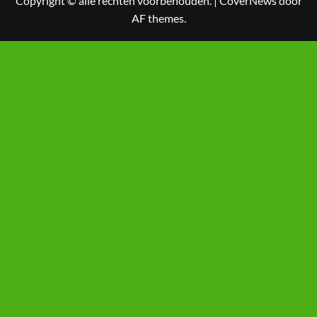
Copyright © alle rechten voorbehouden.
|
CoverNews
door
AF themes.