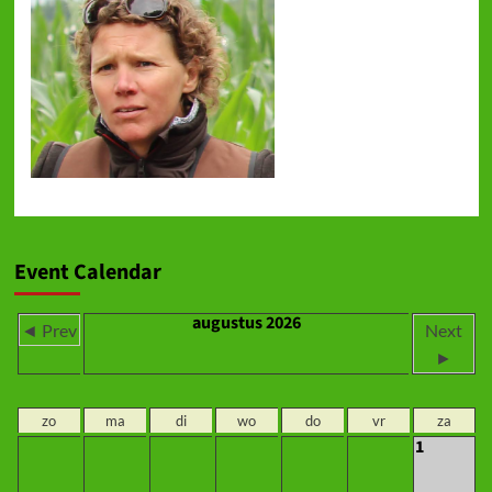
Event Calendar
augustus 2026
◄ Prev
Next
►
zo
ma
di
wo
do
vr
za
1