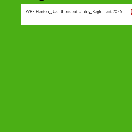
WBE Heeten__Jachthondentraining_Reglement 2025