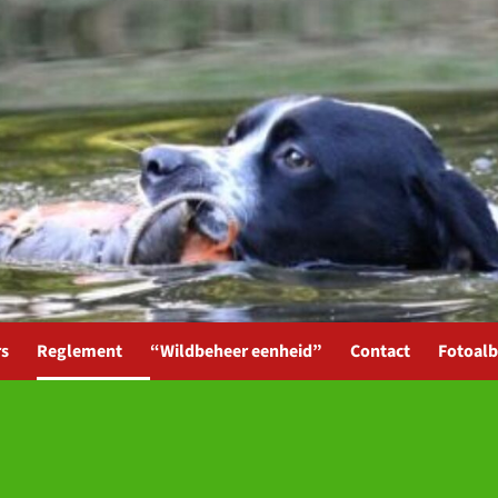
rs
Reglement
“Wildbeheer eenheid”
Contact
Fotoal