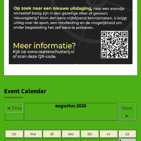
Event Calendar
augustus 2026
◄ Prev
Next
►
zo
ma
di
wo
do
vr
za