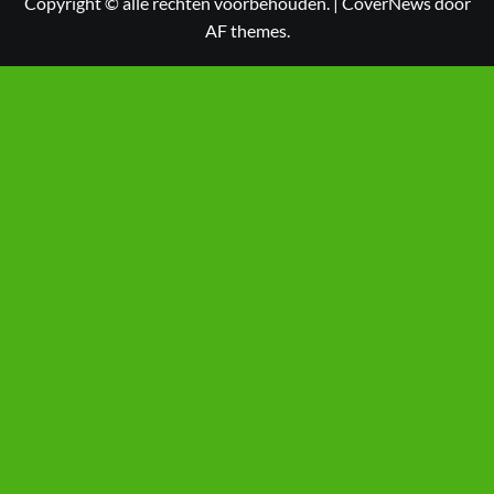
Copyright © alle rechten voorbehouden.
|
CoverNews
door
AF themes.