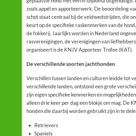
geplaatste hond met een A-diploma uitgenodigd. 
zoals appél en apporteerwerk. De beoordeling va
schot staat centraal bij de veldwedstrijden, die
keurt op de specifieke raskenmerken van de hond, 
de fokkerij. Jaarlijks worden in Nederland onge
rasverenigingen, de verenigingen van liefhebber
organiseert is de KNJV Apporteer Trofee (KAT).
De verschillende soorten jachthonden
Verschillen tussen landen en culturen leidde tot v
verschillende landen, ontstond een grote versche
zijn eigen specifieke kenmerken en mogelijkheden, 
alleen drie keer per dag een blokje om mag. De K
honden die daarbij worden gebruikt zijn in te delen
Retrievers
Spaniels