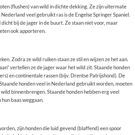
ten (flushen) van wild in dichte dekking. Ze zijn uitermate
in Nederland veel gebruikt ras is de Engelse Springer Spaniel.
icht bij de jager in de buurt. Ze staan niet voor, maar
oeten ook apporteren.
ken. Zodra ze wild ruiken staan ze stil en wijzen ze het aan.
an” vertellen ze de jager waar het wild zit. Staande honden
rs) en continentale rassen (bijv. Drentse Patrijshond). De
 Staande honden veel in Nederland gebruikt worden, moeten
n wild binnenbrengen. Staande honden hebben erg veel
n hun baas weggaan.
rden, zijn honden die luid gevend (blaffend) een spoor