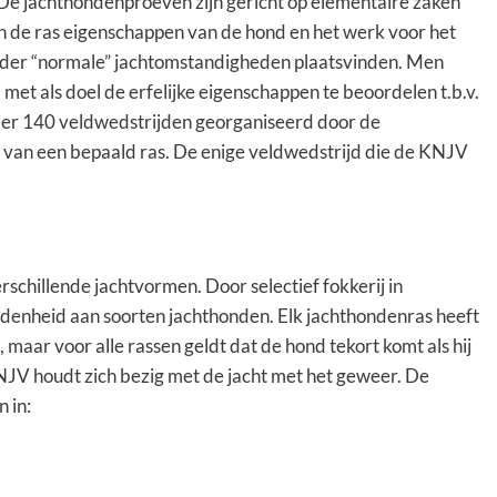
De jachthondenproeven zijn gericht op elementaire zaken
n de ras eigenschappen van de hond en het werk voor het
 onder “normale” jachtomstandigheden plaatsvinden. Men
met als doel de erfelijke eigenschappen te beoordelen t.b.v.
veer 140 veldwedstrijden georganiseerd door de
s van een bepaald ras. De enige veldwedstrijd die de KNJV
erschillende jachtvormen. Door selectief fokkerij in
idenheid aan soorten jachthonden. Elk jachthondenras heeft
maar voor alle rassen geldt dat de hond tekort komt als hij
NJV houdt zich bezig met de jacht met het geweer. De
 in: