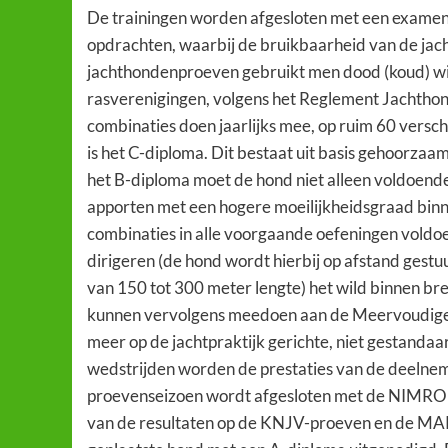
De trainingen worden afgesloten met een examen (
opdrachten, waarbij de bruikbaarheid van de jach
jachthondenproeven gebruikt men dood (koud) w
rasverenigingen, volgens het Reglement Jachthon
combinaties doen jaarlijks mee, op ruim 60 versch
is het C-diploma. Dit bestaat uit basis gehoorza
het B-diploma moet de hond niet alleen voldoende
apporten met een hogere moeilijkheidsgraad binn
combinaties in alle voorgaande oefeningen vold
dirigeren (de hond wordt hierbij op afstand gestu
van 150 tot 300 meter lengte) het wild binnen b
kunnen vervolgens meedoen aan de Meervoudige 
meer op de jachtpraktijk gerichte, niet gestanda
wedstrijden worden de prestaties van de deelnem
proevenseizoen wordt afgesloten met de NIMROD p
van de resultaten op de KNJV-proeven en de MAP’s