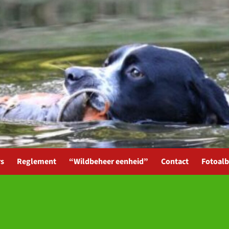
rs
Reglement
“Wildbeheer eenheid”
Contact
Fotoal