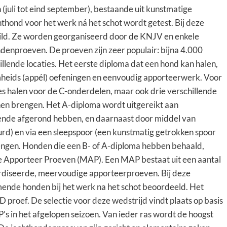
juli tot eind september), bestaande uit kunstmatige
thond voor het werk ná het schot wordt getest. Bij deze
ild. Ze worden georganiseerd door de KNJV en enkele
denproeven. De proeven zijn zeer populair: bijna 4.000
illende locaties. Het eerste diploma dat een hond kan halen,
amheids (appél) oefeningen en eenvoudig apporteerwerk. Voor
s halen voor de C-onderdelen, maar ook drie verschillende
en brengen. Het A-diploma wordt uitgereikt aan
oende afgerond hebben, en daarnaast door middel van
urd) en via een sleepspoor (een kunstmatig getrokken spoor
rengen. Honden die een B- of A-diploma hebben behaald,
Apporteer Proeven (MAP). Een MAP bestaat uit een aantal
ardiseerde, meervoudige apporteerproeven. Bij deze
ende honden bij het werk na het schot beoordeeld. Het
roef. De selectie voor deze wedstrijd vindt plaats op basis
 in het afgelopen seizoen. Van ieder ras wordt de hoogst