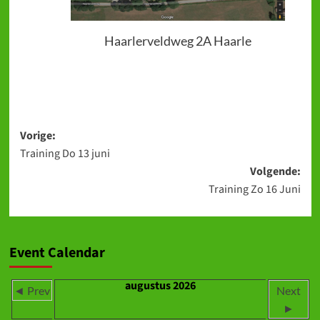
Haarlerveldweg 2A Haarle
Bericht
Vorige:
Training Do 13 juni
navigatie
Volgende:
Training Zo 16 Juni
Event Calendar
augustus 2026
◄ Prev
Next
►