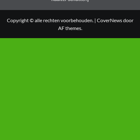
Copyright © alle rechten voorbehouden.
|
CoverNews
door
AF themes.