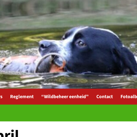
rs
Reglement
“Wildbeheer eenheid”
Contact
Fotoal
ril