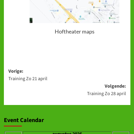
Hoftheater maps
Bericht
Vorige:
Training Zo 21 april
navigatie
Volgende:
Training Zo 28 april
Event Calendar