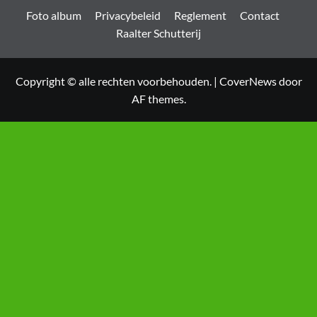
Foto album
Privacybeleid
Reglement
Contact
Raalter Schutterij
Copyright © alle rechten voorbehouden.
|
CoverNews
door
AF themes.