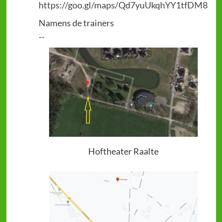
https://goo.gl/maps/Qd7yuUkqhYY1tfDM8
Namens de trainers
--
Hoftheater Raalte