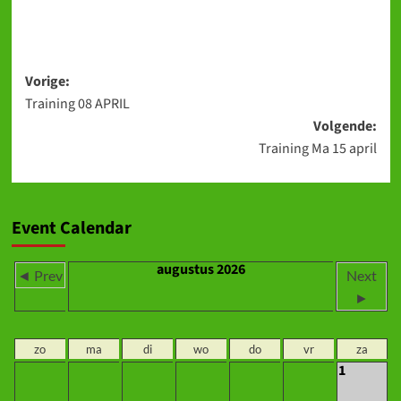
Bericht
Vorige:
Training 08 APRIL
navigatie
Volgende:
Training Ma 15 april
Event Calendar
augustus 2026
◄ Prev
Next
►
zo
ma
di
wo
do
vr
za
1