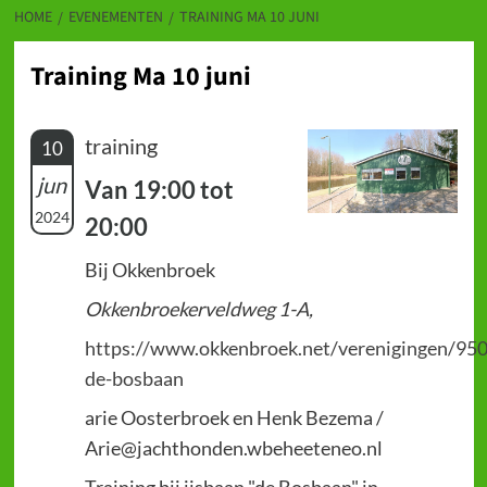
HOME
EVENEMENTEN
TRAINING MA 10 JUNI
Training Ma 10 juni
training
10
jun
Van 19:00 tot
2024
20:00
Bij Okkenbroek
Okkenbroekerveldweg 1-A,
https://www.okkenbroek.net/verenigingen/950
de-bosbaan
arie Oosterbroek en Henk Bezema /
Arie@jachthonden.wbeheeteneo.nl