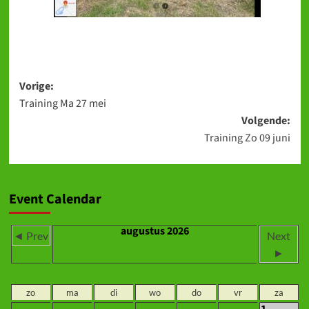
Bericht
Vorige:
Training Ma 27 mei
navigatie
Volgende:
Training Zo 09 juni
Event Calendar
augustus 2026
◄ Prev
Next
►
zo
ma
di
wo
do
vr
za
1