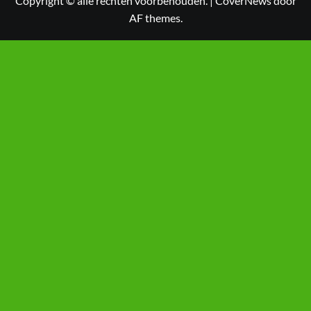
Copyright © alle rechten voorbehouden.
|
CoverNews
door
AF themes.