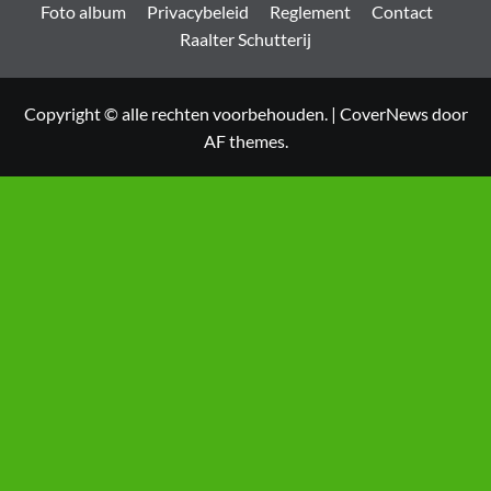
Foto album
Privacybeleid
Reglement
Contact
Raalter Schutterij
Copyright © alle rechten voorbehouden.
|
CoverNews
door
AF themes.