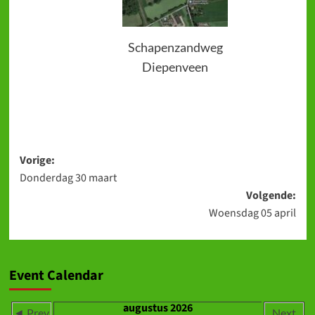
Schapenzandweg
Diepenveen
Bericht
Vorige:
Donderdag 30 maart
navigatie
Volgende:
Woensdag 05 april
Event Calendar
augustus 2026
◄ Prev
Next