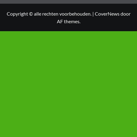
Copyright © alle rechten voorbehouden.
|
CoverNews
door
AF themes.