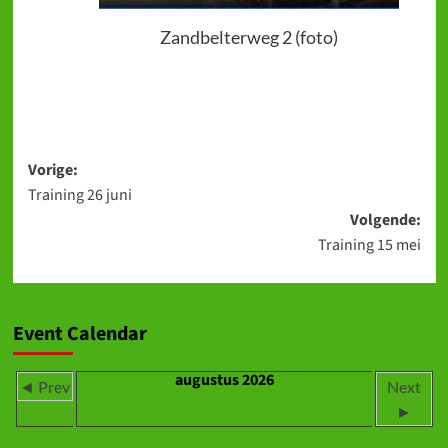
Zandbelterweg 2 (foto)
Bericht
Vorige:
Training 26 juni
navigatie
Volgende:
Training 15 mei
Event Calendar
augustus 2026
◄ Prev
Next
►