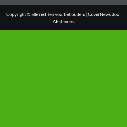
Copyright © alle rechten voorbehouden.
|
CoverNews
door
AF themes.