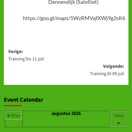
Dennendijk (Satelliet)
https://goo.gl/maps/5WzRMVqfXWj9g2sK6
Bericht
Vorige:
Training Do 11 juli
navigatie
Volgende:
Training Di 09 juli
Event Calendar
augustus 2026
◄ Prev
Next
►