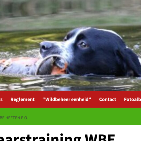
rs
Reglement
“Wildbeheer eenheid”
Contact
Fotoal
E HEETEN E.O.
jaarstraining WBE