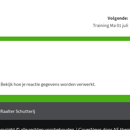
Volgende:
Training Ma 01 juli
.
Bekijk hoe je reactie gegevens worden verwerkt
.
Raalter Schutterij
pyright © alle rechten voorbehouden.
|
CoverNews
door AF them