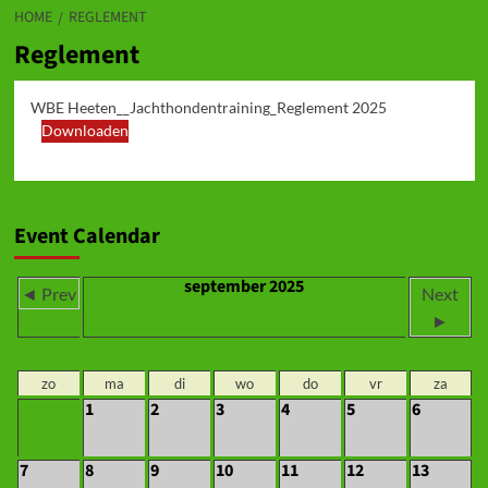
HOME
REGLEMENT
Reglement
WBE Heeten__Jachthondentraining_Reglement 2025
Downloaden
Event Calendar
september 2025
◄ Prev
Next
►
zo
ma
di
wo
do
vr
za
1
2
3
4
5
6
7
8
9
10
11
12
13