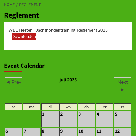
HOME
REGLEMENT
Reglement
WBE Heeten__Jachthondentraining_Reglement 2025
Downloaden
Event Calendar
juli 2025
◄ Prev
Next
►
zo
ma
di
wo
do
vr
za
1
2
3
4
5
6
7
8
9
10
11
12