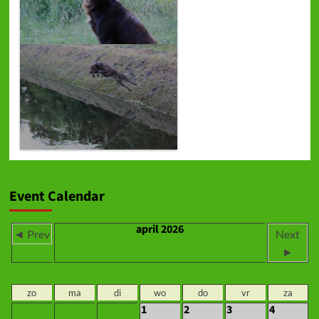
Event Calendar
april 2026
◄ Prev
Next
►
zo
ma
di
wo
do
vr
za
1
2
3
4