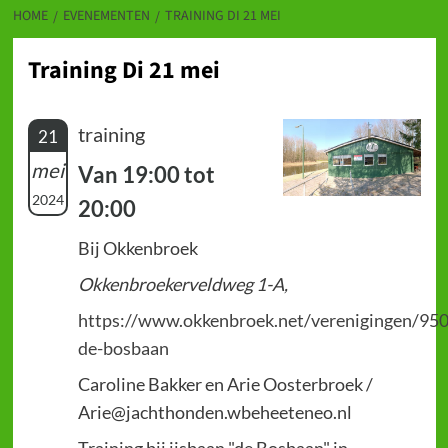
HOME
EVENEMENTEN
TRAINING DI 21 MEI
Training Di 21 mei
training
21
mei
Van 19:00 tot
2024
20:00
Bij Okkenbroek
Okkenbroekerveldweg 1-A,
https://www.okkenbroek.net/verenigingen/950
de-bosbaan
Caroline Bakker en Arie Oosterbroek /
Arie@jachthonden.wbeheeteneo.nl