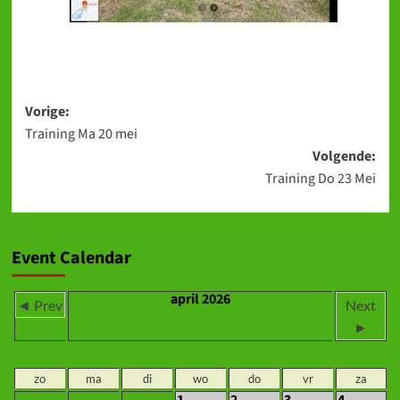
Bericht
Vorige:
Training Ma 20 mei
navigatie
Volgende:
Training Do 23 Mei
Event Calendar
april 2026
◄ Prev
Next
►
zo
ma
di
wo
do
vr
za
1
2
3
4